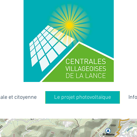
cale et citoyenne
Le projet photovoltaïque
Inf